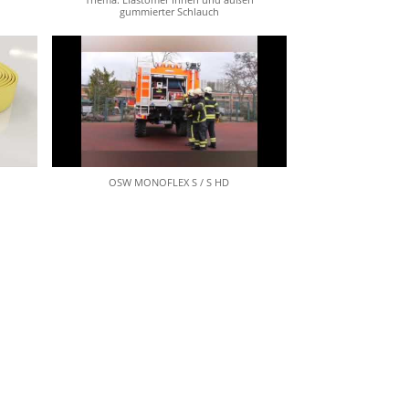
gummierter Schlauch
OSW MONOFLEX S / S HD