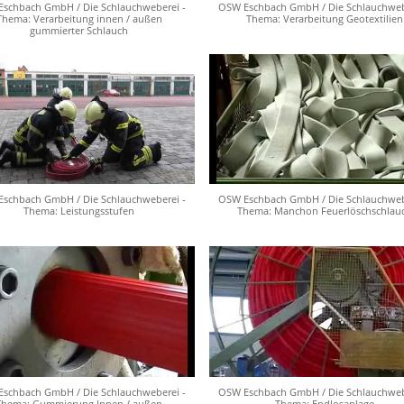
schbach GmbH / Die Schlauchweberei -
OSW Eschbach GmbH / Die Schlauchweb
Thema: Verarbeitung innen / außen
Thema: Verarbeitung Geotextilien
gummierter Schlauch
schbach GmbH / Die Schlauchweberei -
OSW Eschbach GmbH / Die Schlauchweb
Thema: Leistungsstufen
Thema: Manchon Feuerlöschschlau
schbach GmbH / Die Schlauchweberei -
OSW Eschbach GmbH / Die Schlauchweb
Thema: Gummierung Innen / außen
Thema: Endlosanlage