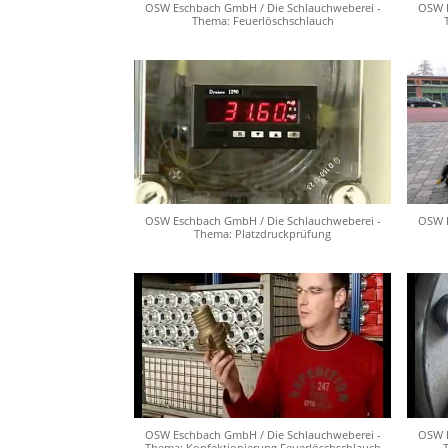
OSW Eschbach GmbH / Die Schlauchweberei -
OSW E
Thema: Feuerlöschschlauch
OSW Eschbach GmbH / Die Schlauchweberei -
OSW E
Thema: Platzdruckprüfung
OSW Eschbach GmbH / Die Schlauchweberei -
OSW E
Thema: Konfektionierung Feuerlöschschlauch