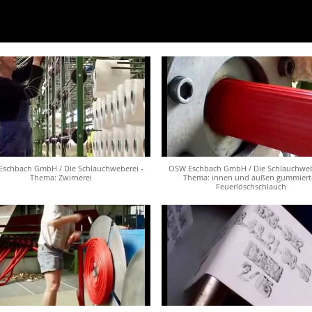
schbach GmbH / Die Schlauchweberei -
OSW Eschbach GmbH / Die Schlauchweb
Thema: Zwirnerei
Thema: innen und außen gummiert
Feuerlöschschlauch