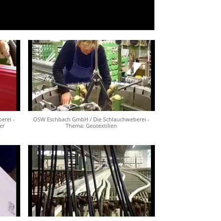
erei -
OSW Eschbach GmbH / Die Schlauchweberei -
er
Thema: Geotextilien