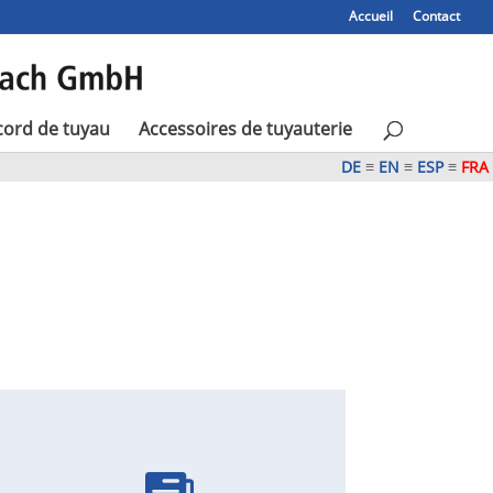
Accueil
Contact
cord de tuyau
Accessoires de tuyauterie
DE
≡
EN
≡
ESP
≡
FRA