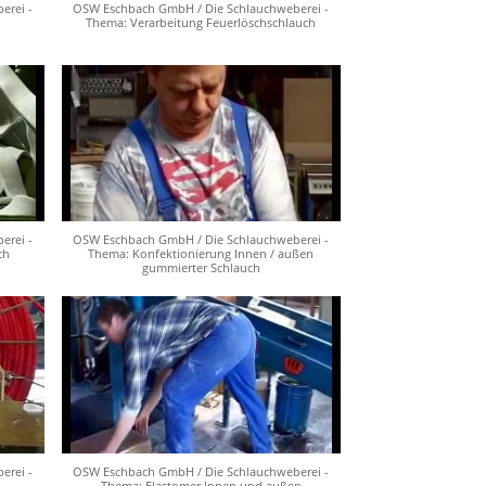
erei -
OSW Eschbach GmbH / Die Schlauchweberei -
Thema: Verarbeitung Feuerlöschschlauch
erei -
OSW Eschbach GmbH / Die Schlauchweberei -
ch
Thema: Konfektionierung Innen / außen
gummierter Schlauch
erei -
OSW Eschbach GmbH / Die Schlauchweberei -
Thema: Elastomer Innen und außen