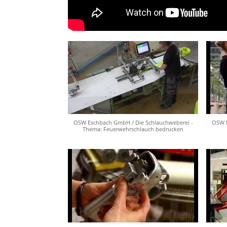
OSW Eschbach GmbH / Die Schlauchweberei -
OSW E
Thema: Feuerwehrschlauch bedrucken