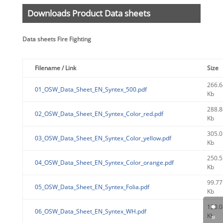
Downloads Product Data sheets
Data sheets Fire Fighting
Filename / Link
Size
266.6
01_OSW_Data_Sheet_EN_Syntex_500.pdf
Kb
288.8
02_OSW_Data_Sheet_EN_Syntex_Color_red.pdf
Kb
305.0
03_OSW_Data_Sheet_EN_Syntex_Color_yellow.pdf
Kb
250.5
04_OSW_Data_Sheet_EN_Syntex_Color_orange.pdf
Kb
99.77
05_OSW_Data_Sheet_EN_Syntex_Folia.pdf
Kb
120.0
06_OSW_Data_Sheet_EN_Syntex_WH.pdf
Kb