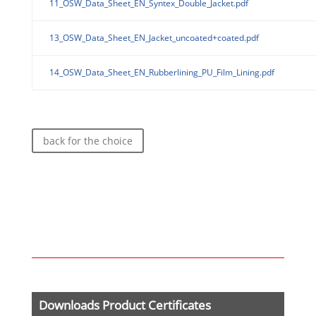
11_OSW_Data_Sheet_EN_Syntex_Double_Jacket.pdf
13_OSW_Data_Sheet_EN_Jacket_uncoated+coated.pdf
14_OSW_Data_Sheet_EN_Rubberlining_PU_Film_Lining.pdf
back for the choice
Downloads Product Certificates