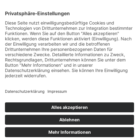
Downloads Universal
Filename / Link
Size
AEO-C-Zertifikat.pdf
469.14 Kb
OSW-AGB-11.2023-en.pdf
142.66 Kb
back for the choice
Mentions légales
Politique de confidentialité
Conditions générales de vente
Téléchargements
Partenaires commerciaux
Carrière
© Ohrdrufer SchlauchWeberei Eschbach GmbH ≡ Webdesign &